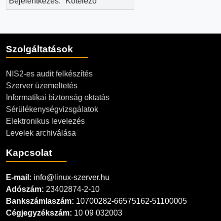
Bejelentkezés:
Kötelező
Szolgáltatások
NIS2-es audit felkészítés
Szerver üzemeltetés
Informatikai biztonság oktatás
Sérülékenységvizsgálatok
Elektronikus levelezés
Levelek archiválása
Kapcsolat
E-mail:
info@linux-szerver.hu
Adószám:
23402874-2-10
Bankszámlaszám:
10700282-66575162-51100005
Cégjegyzékszám:
10 09 032003