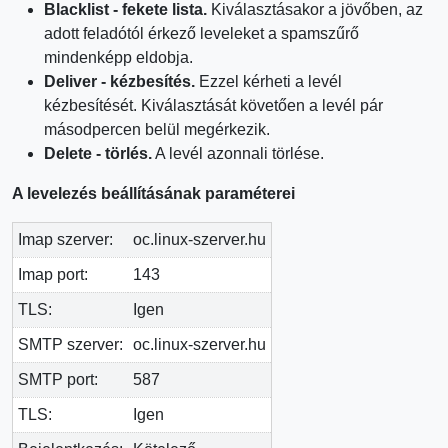
Blacklist - fekete lista.
Kiválasztásakor a jövőben, az
adott feladótól érkező leveleket a spamszűrő
mindenképp eldobja.
Deliver - kézbesítés.
Ezzel kérheti a levél
kézbesítését. Kiválasztását követően a levél pár
másodpercen belül megérkezik.
Delete - törlés.
A levél azonnali törlése.
A levelezés beállításának paraméterei
Imap szerver:
oc.linux-szerver.hu
Imap port:
143
TLS:
Igen
SMTP szerver:
oc.linux-szerver.hu
SMTP port:
587
TLS:
Igen