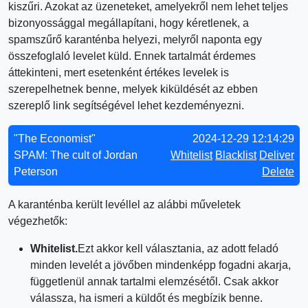
kiszűri. Azokat az üzeneteket, amelyekről nem lehet teljes
bizonyossággal megállapítani, hogy kéretlenek, a
spamszűrő karanténba helyezi, melyről naponta egy
összefoglaló levelet küld. Ennek tartalmát érdemes
áttekinteni, mert esetenként értékes levelek is
szerepelhetnek benne, melyek kiküldését az ebben
szereplő link segítségével lehet kezdeményezni.
"The Economist"
2024-12-29 12:14:29
SPAM: The cult of Jordan
Whitelist
Blacklist
Deliver
Peterson
Delete
A karanténba került levéllel az alábbi műveletek
végezhetők:
Whitelist.
Ezt akkor kell választania, az adott feladó
minden levelét a jövőben mindenképp fogadni akarja,
függetlenül annak tartalmi elemzésétől. Csak akkor
válassza, ha ismeri a küldőt és megbízik benne.